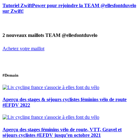
Tutoriel ZwiftPower pour rejoindre la TEAM @ellesfontduvelo
sur Zwift!
2 nouveaux maillots TEAM @ellesfontduvelo
Achetez votre maillot
#Demain
Aperçu des stages & séjours cyclistes féminins vélo de route
#EFDV 2022
Aperçu des stages féminins vélo de route, VTT, Gravel et
séjours cyclistes #EFDV jusqu’en octobre 2021