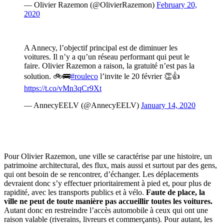
— Olivier Razemon (@OlivierRazemon)
February 20,
2020
A Annecy, l’objectif principal est de diminuer les
voitures. Il n’y a qu’un réseau performant qui peut le
faire. Olivier Razemon a raison, la gratuité n’est pas la
solution. 🚲🚌
#rouleco
l’invite le 20 février 👏👍
https://t.co/vMn3qCr9Xt
— AnnecyEELV (@AnnecyEELV)
January 14, 2020
Pour Olivier Razemon, une ville se caractérise par une histoire, un
patrimoine architectural, des flux, mais aussi et surtout par des gens,
qui ont besoin de se rencontrer, d’échanger. Les déplacements
devraient donc s’y effectuer prioritairement à pied et, pour plus de
rapidité, avec les transports publics et à vélo.
Faute de place, la
ville ne peut de toute manière pas accueillir toutes les voitures.
Autant donc en restreindre l’accès automobile à ceux qui ont une
raison valable (riverains, livreurs et commerçants). Pour autant, les