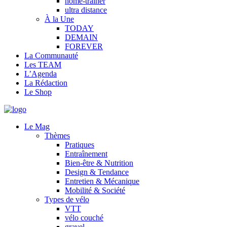
home-trainer
ultra distance
À la Une
TODAY
DEMAIN
FOREVER
La Communauté
Les TEAM
L’Agenda
La Rédaction
Le Shop
Le Mag
Thèmes
Pratiques
Entraînement
Bien-être & Nutrition
Design & Tendance
Entretien & Mécanique
Mobilité & Société
Types de vélo
VTT
vélo couché
gravel