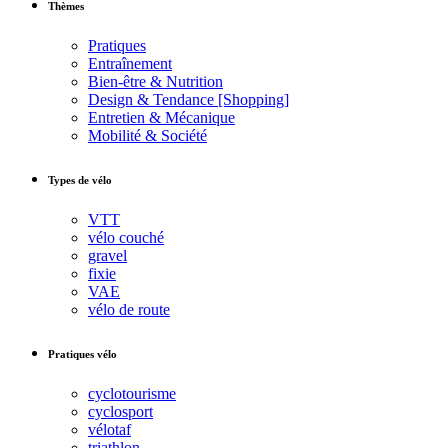
Thèmes
Pratiques
Entraînement
Bien-être & Nutrition
Design & Tendance [Shopping]
Entretien & Mécanique
Mobilité & Société
Types de vélo
VTT
vélo couché
gravel
fixie
VAE
vélo de route
Pratiques vélo
cyclotourisme
cyclosport
vélotaf
triathlon