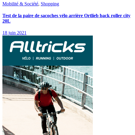
Mobilité & Société
,
Shopping
Test de la paire de sacoches vélo arrière Ortlieb back roller city
20L
18 juin 2021