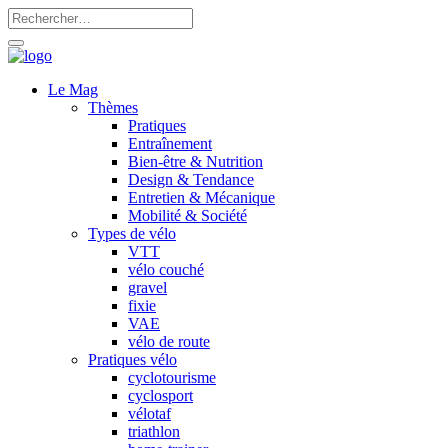
Le Mag
Thèmes
Pratiques
Entraînement
Bien-être & Nutrition
Design & Tendance
Entretien & Mécanique
Mobilité & Société
Types de vélo
VTT
vélo couché
gravel
fixie
VAE
vélo de route
Pratiques vélo
cyclotourisme
cyclosport
vélotaf
triathlon