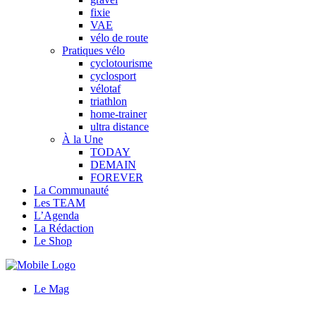
fixie
VAE
vélo de route
Pratiques vélo
cyclotourisme
cyclosport
vélotaf
triathlon
home-trainer
ultra distance
À la Une
TODAY
DEMAIN
FOREVER
La Communauté
Les TEAM
L’Agenda
La Rédaction
Le Shop
Le Mag