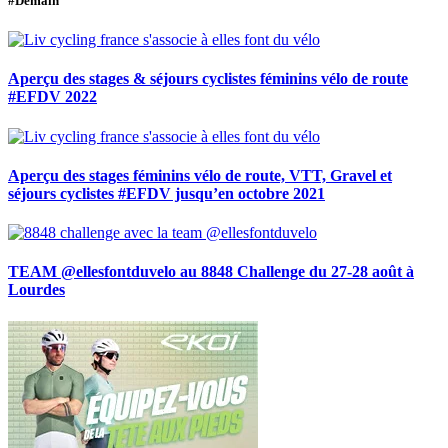
#Demain
Aperçu des stages & séjours cyclistes féminins vélo de route
#EFDV 2022
Aperçu des stages féminins vélo de route, VTT, Gravel et
séjours cyclistes #EFDV jusqu’en octobre 2021
TEAM @ellesfontduvelo au 8848 Challenge du 27-28 août à
Lourdes