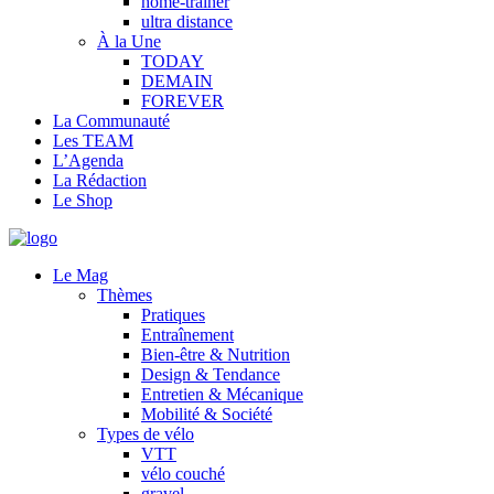
home-trainer
ultra distance
À la Une
TODAY
DEMAIN
FOREVER
La Communauté
Les TEAM
L’Agenda
La Rédaction
Le Shop
Le Mag
Thèmes
Pratiques
Entraînement
Bien-être & Nutrition
Design & Tendance
Entretien & Mécanique
Mobilité & Société
Types de vélo
VTT
vélo couché
gravel