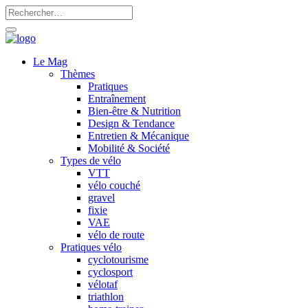
Le Mag
Thèmes
Pratiques
Entraînement
Bien-être & Nutrition
Design & Tendance
Entretien & Mécanique
Mobilité & Société
Types de vélo
VTT
vélo couché
gravel
fixie
VAE
vélo de route
Pratiques vélo
cyclotourisme
cyclosport
vélotaf
triathlon