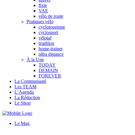
fixie
VAE
vélo de route
Pratiques vélo
cyclotourisme
cyclosport
vélotaf
triathlon
home-trainer
ultra distance
À la Une
TODAY
DEMAIN
FOREVER
La Communauté
Les TEAM
L’Agenda
La Rédaction
Le Shop
Le Mag