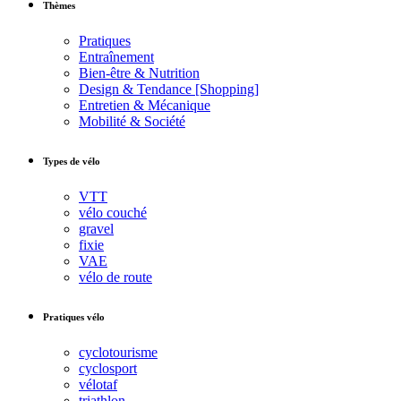
Thèmes
Pratiques
Entraînement
Bien-être & Nutrition
Design & Tendance [Shopping]
Entretien & Mécanique
Mobilité & Société
Types de vélo
VTT
vélo couché
gravel
fixie
VAE
vélo de route
Pratiques vélo
cyclotourisme
cyclosport
vélotaf
triathlon