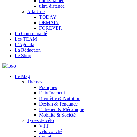
home-trainer
ultra distance
À la Une
TODAY
DEMAIN
FOREVER
La Communauté
Les TEAM
L’Agenda
La Rédaction
Le Shop
Le Mag
Thèmes
Pratiques
Entraînement
Bien-être & Nutrition
Design & Tendance
Entretien & Mécanique
Mobilité & Société
Types de vélo
VTT
vélo couché
gravel