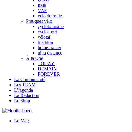
fixie
VAE
vélo de route
Pratiques vélo
cyclotourisme
cyclosport
vélotaf
triathlon
home-trainer
ultra distance
À la Une
TODAY
DEMAIN
FOREVER
La Communauté
Les TEAM
L’Agenda
La Rédaction
Le Shop
Le Mag