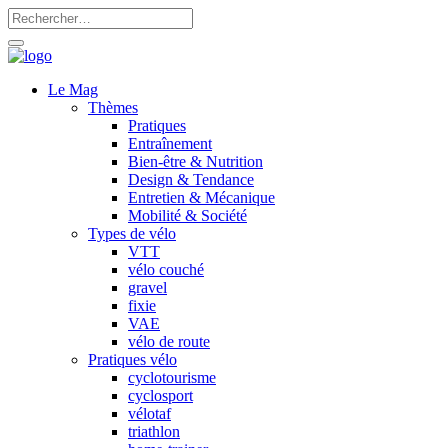
Le Mag
Thèmes
Pratiques
Entraînement
Bien-être & Nutrition
Design & Tendance
Entretien & Mécanique
Mobilité & Société
Types de vélo
VTT
vélo couché
gravel
fixie
VAE
vélo de route
Pratiques vélo
cyclotourisme
cyclosport
vélotaf
triathlon