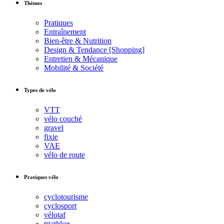
Thèmes
Pratiques
Entraînement
Bien-être & Nutrition
Design & Tendance [Shopping]
Entretien & Mécanique
Mobilité & Société
Types de vélo
VTT
vélo couché
gravel
fixie
VAE
vélo de route
Pratiques vélo
cyclotourisme
cyclosport
vélotaf
triathlon