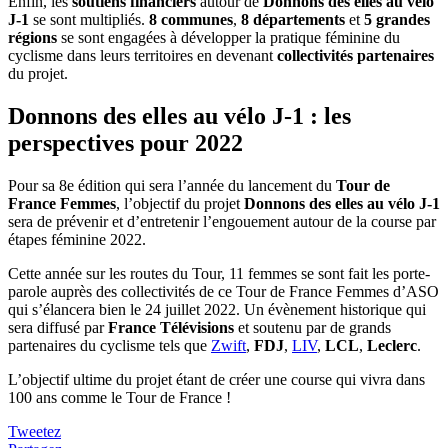
Enfin, les
soutiens financiers
autour de
Donnons des elles au vélo
J-1
se sont multipliés.
8 communes
,
8 départements
et
5 grandes
régions
se sont engagées à développer la pratique féminine du
cyclisme dans leurs territoires en devenant
collectivités partenaires
du projet.
Donnons des elles au vélo J-1 : les
perspectives pour 2022
Pour sa 8e édition qui sera l’année du lancement du
Tour de
France Femmes
, l’objectif du projet
Donnons des elles au vélo J-1
sera de prévenir et d’entretenir l’engouement autour de la course par
étapes féminine 2022.
Cette année sur les routes du Tour, 11 femmes se sont fait les porte-
parole auprès des collectivités de ce Tour de France Femmes d’ASO
qui s’élancera bien le 24 juillet 2022. Un évènement historique qui
sera diffusé par
France Télévisions
et soutenu par de grands
partenaires du cyclisme tels que
Zwift
,
FDJ
,
LIV
,
LCL
,
Leclerc
.
L’objectif ultime du projet étant de créer une course qui vivra dans
100 ans comme le Tour de France !
Tweetez