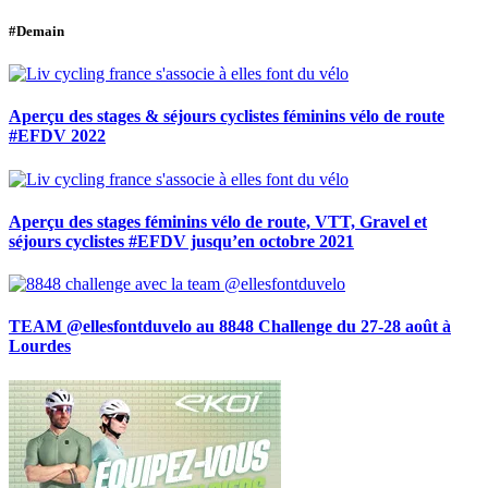
#Demain
Aperçu des stages & séjours cyclistes féminins vélo de route
#EFDV 2022
Aperçu des stages féminins vélo de route, VTT, Gravel et
séjours cyclistes #EFDV jusqu’en octobre 2021
TEAM @ellesfontduvelo au 8848 Challenge du 27-28 août à
Lourdes