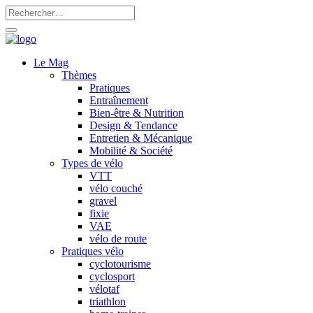
Le Mag
Thèmes
Pratiques
Entraînement
Bien-être & Nutrition
Design & Tendance
Entretien & Mécanique
Mobilité & Société
Types de vélo
VTT
vélo couché
gravel
fixie
VAE
vélo de route
Pratiques vélo
cyclotourisme
cyclosport
vélotaf
triathlon