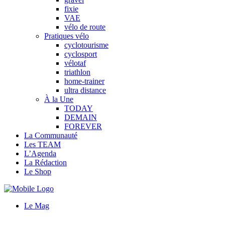
fixie
VAE
vélo de route
Pratiques vélo
cyclotourisme
cyclosport
vélotaf
triathlon
home-trainer
ultra distance
À la Une
TODAY
DEMAIN
FOREVER
La Communauté
Les TEAM
L’Agenda
La Rédaction
Le Shop
Le Mag