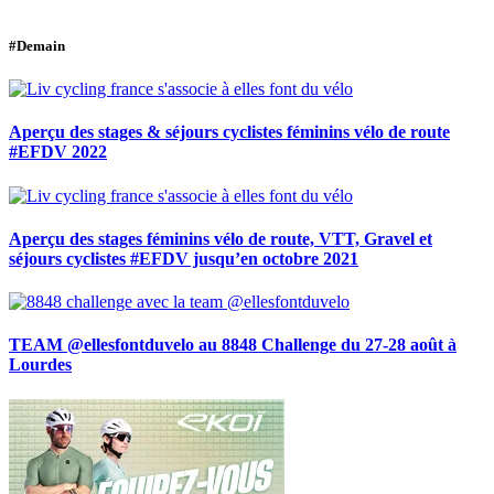
#Demain
Aperçu des stages & séjours cyclistes féminins vélo de route
#EFDV 2022
Aperçu des stages féminins vélo de route, VTT, Gravel et
séjours cyclistes #EFDV jusqu’en octobre 2021
TEAM @ellesfontduvelo au 8848 Challenge du 27-28 août à
Lourdes