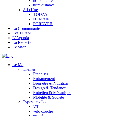
home-trainer
ultra distance
À la Une
TODAY
DEMAIN
FOREVER
La Communauté
Les TEAM
L’Agenda
La Rédaction
Le Shop
Le Mag
Thèmes
Pratiques
Entraînement
Bien-être & Nutrition
Design & Tendance
Entretien & Mécanique
Mobilité & Société
Types de vélo
VTT
vélo couché
gravel