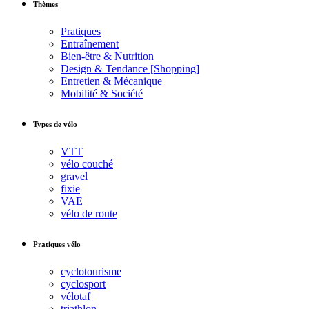
Thèmes
Pratiques
Entraînement
Bien-être & Nutrition
Design & Tendance [Shopping]
Entretien & Mécanique
Mobilité & Société
Types de vélo
VTT
vélo couché
gravel
fixie
VAE
vélo de route
Pratiques vélo
cyclotourisme
cyclosport
vélotaf
triathlon