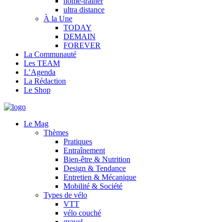
home-trainer
ultra distance
À la Une
TODAY
DEMAIN
FOREVER
La Communauté
Les TEAM
L’Agenda
La Rédaction
Le Shop
Le Mag
Thèmes
Pratiques
Entraînement
Bien-être & Nutrition
Design & Tendance
Entretien & Mécanique
Mobilité & Société
Types de vélo
VTT
vélo couché
gravel