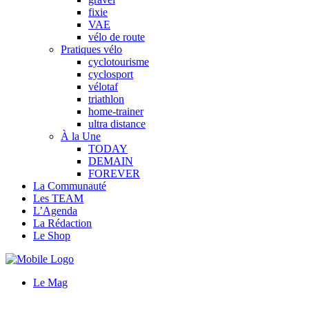
fixie
VAE
vélo de route
Pratiques vélo
cyclotourisme
cyclosport
vélotaf
triathlon
home-trainer
ultra distance
À la Une
TODAY
DEMAIN
FOREVER
La Communauté
Les TEAM
L’Agenda
La Rédaction
Le Shop
Le Mag