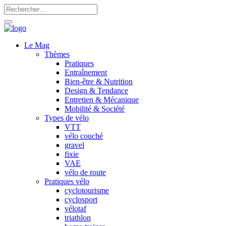
Le Mag
Thèmes
Pratiques
Entraînement
Bien-être & Nutrition
Design & Tendance
Entretien & Mécanique
Mobilité & Société
Types de vélo
VTT
vélo couché
gravel
fixie
VAE
vélo de route
Pratiques vélo
cyclotourisme
cyclosport
vélotaf
triathlon