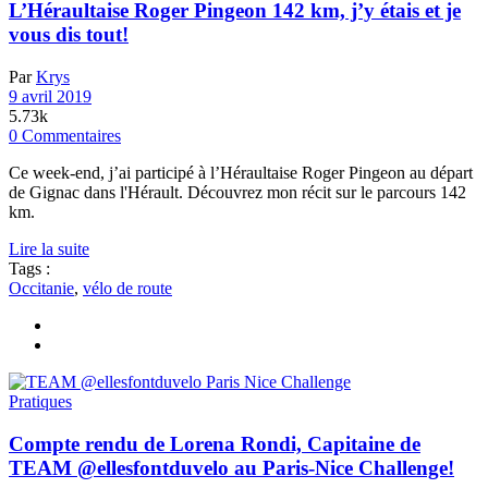
L’Héraultaise Roger Pingeon 142 km, j’y étais et je
vous dis tout!
Par
Krys
9 avril 2019
5.73k
0 Commentaires
Ce week-end, j’ai participé à l’Héraultaise Roger Pingeon au départ
de Gignac dans l'Hérault. Découvrez mon récit sur le parcours 142
km.
Lire la suite
Tags :
Occitanie
,
vélo de route
Pratiques
Compte rendu de Lorena Rondi, Capitaine de
TEAM @ellesfontduvelo au Paris-Nice Challenge!