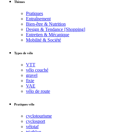
Thèmes
Pratiques
Entraînement
Bien-être & Nutrition
Design & Tendance [Shopping]
Entretien & Mécanique
Mobilité & Société
Types de vélo
VTT
vélo couché
gravel
fixie
VAE
vélo de route
Pratiques vélo
cyclotourisme
cyclosport
vélotaf
triathlon